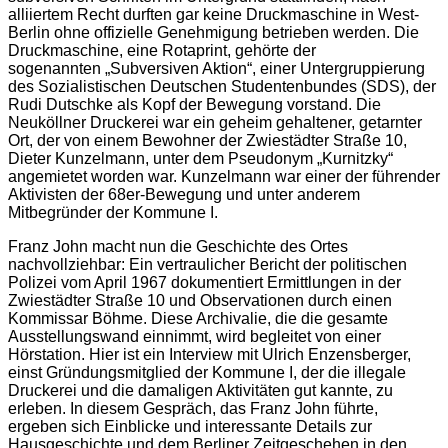
alliiertem Recht durften gar keine Druckmaschine in West-
Berlin ohne offizielle Genehmigung betrieben werden. Die
Druckmaschine, eine Rotaprint, gehörte der
sogenannten „Subversiven Aktion“, einer Untergruppierung
des Sozialistischen Deutschen Studentenbundes (SDS), der
Rudi Dutschke als Kopf der Bewegung vorstand. Die
Neuköllner Druckerei war ein geheim gehaltener, getarnter
Ort, der von einem Bewohner der Zwiestädter Straße 10,
Dieter Kunzelmann, unter dem Pseudonym „Kurnitzky“
angemietet worden war. Kunzelmann war einer der führender
Aktivisten der 68er-Bewegung und unter anderem
Mitbegründer der Kommune I.
Franz John macht nun die Geschichte des Ortes
nachvollziehbar: Ein vertraulicher Bericht der politischen
Polizei vom April 1967 dokumentiert Ermittlungen in der
Zwiestädter Straße 10 und Observationen durch einen
Kommissar Böhme. Diese Archivalie, die die gesamte
Ausstellungswand einnimmt, wird begleitet von einer
Hörstation. Hier ist ein Interview mit Ulrich Enzensberger,
einst Gründungsmitglied der Kommune I, der die illegale
Druckerei und die damaligen Aktivitäten gut kannte, zu
erleben. In diesem Gespräch, das Franz John führte,
ergeben sich Einblicke und interessante Details zur
Hausgeschichte und dem Berliner Zeitgeschehen in den