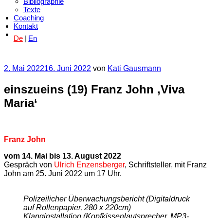
Bibliographie
Texte
Coaching
Kontakt
De
En
Veröffentlicht
2. Mai 2022
16. Juni 2022
von
Kati Gausmann
am
einszueins (19) Franz John ‚Viva
Maria‘
Franz John
vom 14. Mai bis 13. August 2022
Gespräch von
Ulrich Enzensberger
, Schriftsteller, mit Franz
John am 25. Juni 2022 um 17 Uhr.
Polizeilicher Überwachungsbericht (Digitaldruck
auf Rollenpapier, 280 x 220cm)
Klanginstallation (Kopfkissenlautsprecher, MP3-