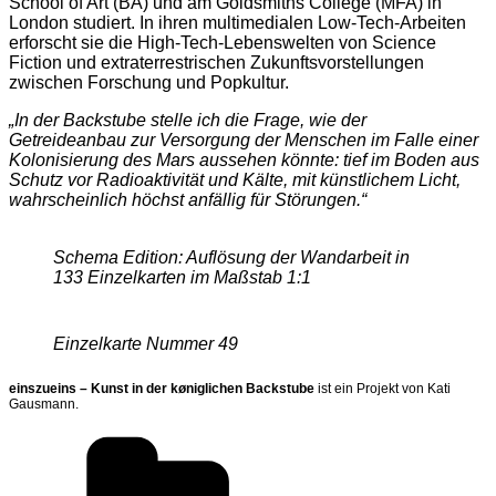
School of Art (BA) und am Goldsmiths College (MFA) in
London studiert. In ihren multimedialen Low-Tech-Arbeiten
erforscht sie die High-Tech-Lebenswelten von Science
Fiction und extraterrestrischen Zukunftsvorstellungen
zwischen Forschung und Popkultur.
„In der Backstube stelle ich die Frage, wie der
Getreideanbau zur Versorgung der Menschen im Falle einer
Kolonisierung des Mars aussehen könnte: tief im Boden aus
Schutz vor Radioaktivität und Kälte, mit künstlichem Licht,
wahrscheinlich höchst anfällig für Störungen.“
Schema Edition: Auflösung der Wandarbeit in
133 Einzelkarten im Maßstab 1:1
Einzelkarte Nummer
49
einszueins – Kunst in der køniglichen Backstube
ist ein Projekt von Kati
Gausmann.
Kategorien