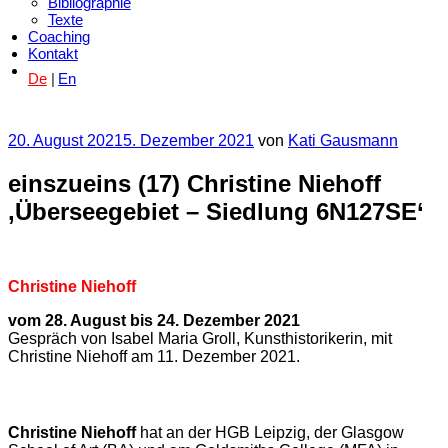
Bibliographie
Texte
Coaching
Kontakt
De
En
Veröffentlicht
20. August 2021
5. Dezember 2021
von
Kati Gausmann
am
einszueins (17) Christine Niehoff
‚Überseegebiet – Siedlung 6N127SE‘
Christine Niehoff
vom 28. August bis 24. Dezember 2021
Gespräch von Isabel Maria Groll, Kunsthistorikerin, mit
Christine Niehoff am 11. Dezember 2021.
Christine Niehoff
hat an der HGB Leipzig, der Glasgow