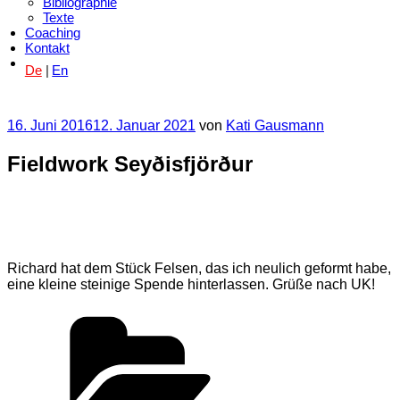
Bibliographie
Texte
Coaching
Kontakt
De
En
Veröffentlicht
16. Juni 2016
12. Januar 2021
von
Kati Gausmann
am
Fieldwork Seyðisfjörður
Richard hat dem Stück Felsen, das ich neulich geformt habe,
eine kleine steinige Spende hinterlassen. Grüße nach UK!
Kategorien